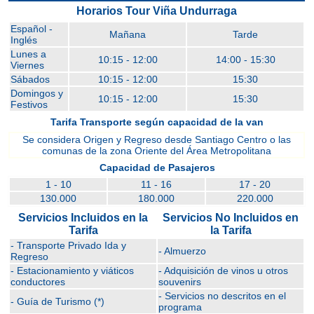
Horarios Tour Viña Undurraga
Español -
Mañana
Tarde
Inglés
Lunes a
10:15 - 12:00
14:00 - 15:30
Viernes
Sábados
10:15 - 12:00
15:30
Domingos y
10:15 - 12:00
15:30
Festivos
Tarifa Transporte según capacidad de la van
Se considera Origen y Regreso desde Santiago Centro o las
comunas de la zona Oriente del Área Metropolitana
Capacidad de Pasajeros
1 - 10
11 - 16
17 - 20
130.000
180.000
220.000
Servicios Incluidos en la
Servicios No Incluidos en
Tarifa
la Tarifa
- Transporte Privado Ida y
- Almuerzo
Regreso
- Estacionamiento y viáticos
- Adquisición de vinos u otros
conductores
souvenirs
- Servicios no descritos en el
- Guía de Turismo (*)
programa