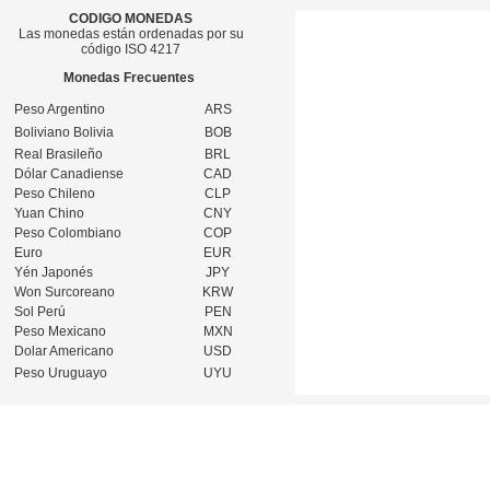
CODIGO MONEDAS
Las monedas están ordenadas por su
código ISO 4217
Monedas Frecuentes
Peso Argentino
ARS
Boliviano Bolivia
BOB
Real Brasileño
BRL
Dólar Canadiense
CAD
Peso Chileno
CLP
Yuan Chino
CNY
Peso Colombiano
COP
Euro
EUR
Yén Japonés
JPY
Won Surcoreano
KRW
Sol Perú
PEN
Peso Mexicano
MXN
Dolar Americano
USD
Peso Uruguayo
UYU